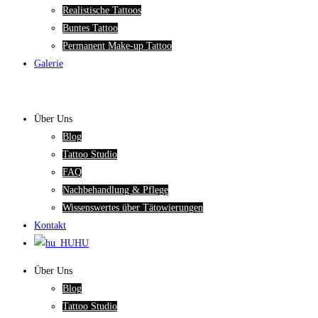
Realistische Tattoos
Buntes Tattoo
Permanent Make-up Tattoo
Galerie
Über Uns
Blog
Tattoo Studio
FAQ
Nachbehandlung & Pflege
Wissenswertes über Tätowierungen
Kontakt
HU
Über Uns
Blog
Tattoo Studio