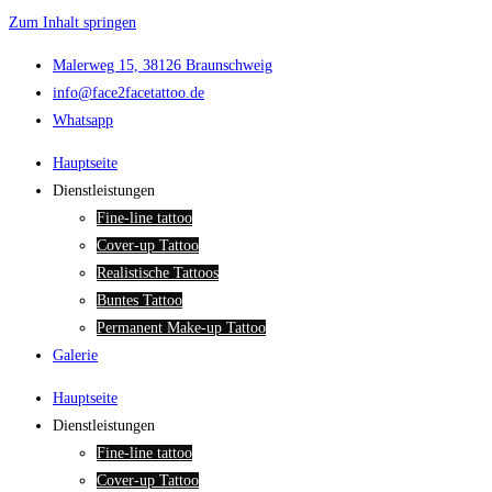
Zum Inhalt springen
Malerweg 15, 38126 Braunschweig
info@face2facetattoo.de
Whatsapp
Hauptseite
Dienstleistungen
Fine-line tattoo
Cover-up Tattoo
Realistische Tattoos
Buntes Tattoo
Permanent Make-up Tattoo
Galerie
Hauptseite
Dienstleistungen
Fine-line tattoo
Cover-up Tattoo