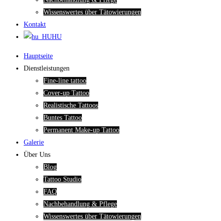
Wissenswertes über Tätowierungen
Kontakt
HU
Hauptseite
Dienstleistungen
Fine-line tattoo
Cover-up Tattoo
Realistische Tattoos
Buntes Tattoo
Permanent Make-up Tattoo
Galerie
Über Uns
Blog
Tattoo Studio
FAQ
Nachbehandlung & Pflege
Wissenswertes über Tätowierungen