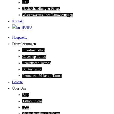
FAQ
Nachbehandlung & Pflege
Wissenswertes über Tätowierungen
Kontakt
HU
Hauptseite
Dienstleistungen
Fine-line tattoo
Cover-up Tattoo
Realistische Tattoos
Buntes Tattoo
Permanent Make-up Tattoo
Galerie
Über Uns
Blog
Tattoo Studio
FAQ
Nachbehandlung & Pflege