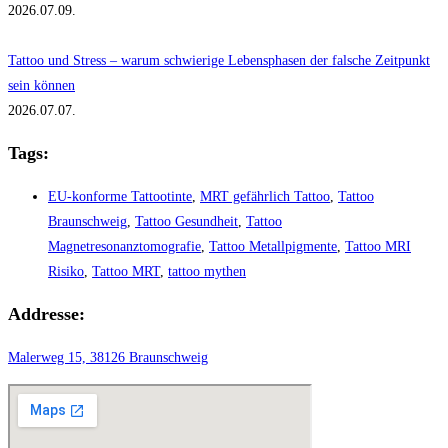
2026.07.09.
Tattoo und Stress – warum schwierige Lebensphasen der falsche Zeitpunkt
sein können
2026.07.07.
Tags:
EU-konforme Tattootinte
,
MRT gefährlich Tattoo
,
Tattoo
Braunschweig
,
Tattoo Gesundheit
,
Tattoo
Magnetresonanztomografie
,
Tattoo Metallpigmente
,
Tattoo MRI
Risiko
,
Tattoo MRT
,
tattoo mythen
Addresse:
Malerweg 15, 38126 Braunschweig