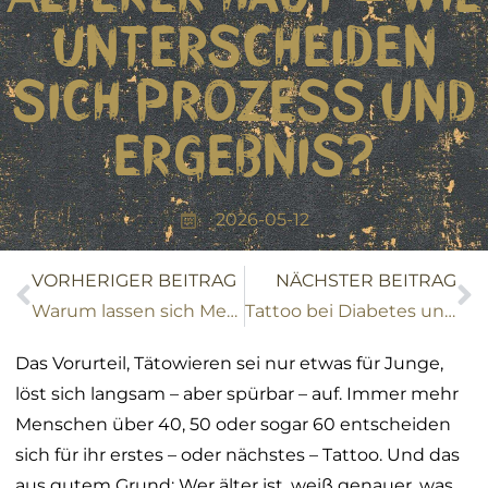
UNTERSCHEIDEN
SICH PROZESS UND
ERGEBNIS?
2026-05-12
VORHERIGER BEITRAG
NÄCHSTER BEITRAG
Warum lassen sich Menschen tätowieren? – Die psychologischen Hintergründe
Tattoo bei Diabetes und Autoimmunerkrankungen – worauf du besonders achten musst
Das Vorurteil, Tätowieren sei nur etwas für Junge,
löst sich langsam – aber spürbar – auf. Immer mehr
Menschen über 40, 50 oder sogar 60 entscheiden
sich für ihr erstes – oder nächstes – Tattoo. Und das
aus gutem Grund: Wer älter ist, weiß genauer, was