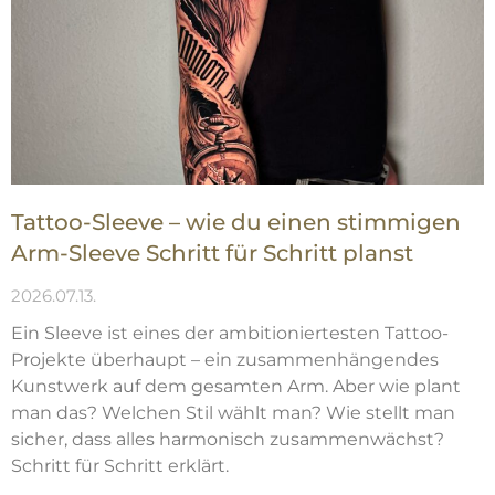
Tattoo-Sleeve – wie du einen stimmigen
Arm-Sleeve Schritt für Schritt planst
2026.07.13.
Ein Sleeve ist eines der ambitioniertesten Tattoo-
Projekte überhaupt – ein zusammenhängendes
Kunstwerk auf dem gesamten Arm. Aber wie plant
man das? Welchen Stil wählt man? Wie stellt man
sicher, dass alles harmonisch zusammenwächst?
Schritt für Schritt erklärt.