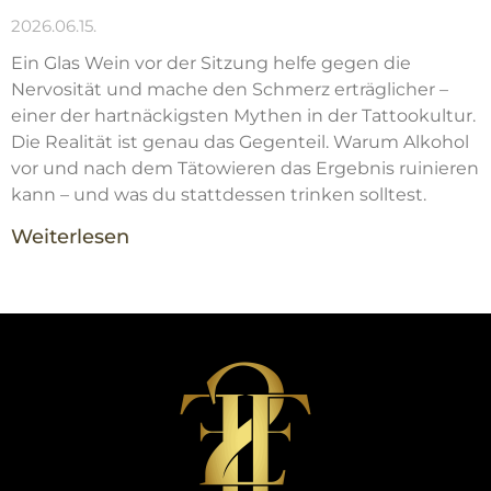
2026.06.15.
Ein Glas Wein vor der Sitzung helfe gegen die
Nervosität und mache den Schmerz erträglicher –
einer der hartnäckigsten Mythen in der Tattookultur.
Die Realität ist genau das Gegenteil. Warum Alkohol
vor und nach dem Tätowieren das Ergebnis ruinieren
kann – und was du stattdessen trinken solltest.
Weiterlesen