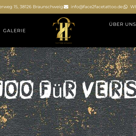
erweg 15, 38126 Braunschweig
info@face2facetattoo.de
Wh
ÜBER UNS
GALERIE
too für Ve