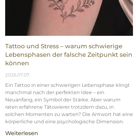
Tattoo und Stress – warum schwierige
Lebensphasen der falsche Zeitpunkt sein
können
2026.07.07.
Ein Tattoo in einer schwierigen Lebensphase klingt
manchmal nach der perfekten Idee – ein
Neuanfang, ein Symbol der Stärke. Aber warum
raten erfahrene Tätowierer trotzdem dazu, in
solchen Momenten zu warten? Die Antwort hat eine
körperliche und eine psychologische Dimension.
Weiterlesen