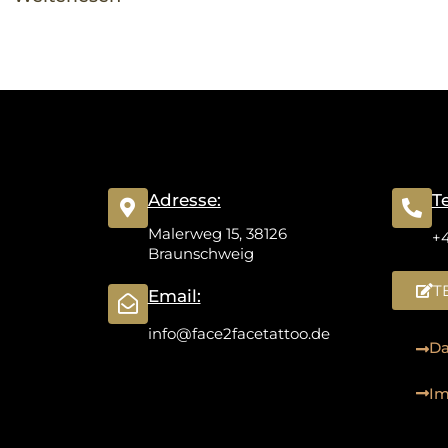
Adresse:
T
Malerweg 15, 38126
+
Braunschweig
T
Email:
info@face2facetattoo.de
Da
I