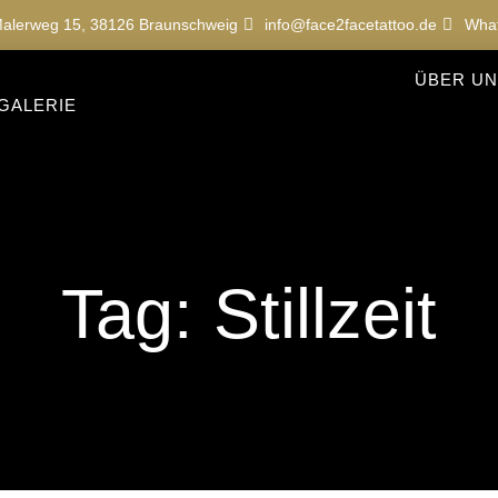
alerweg 15, 38126 Braunschweig
info@face2facetattoo.de
Wha
ÜBER UN
GALERIE
Tag: Stillzeit