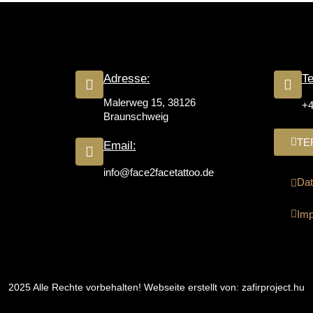
Adresse:
Te
Malerweg 15, 38126
+4
Braunschweig
TE
Email:
info@face2facetattoo.de
Dat
Im
2025 Alle Rechte vorbehalten! Webseite erstellt von:
zafirproject.hu