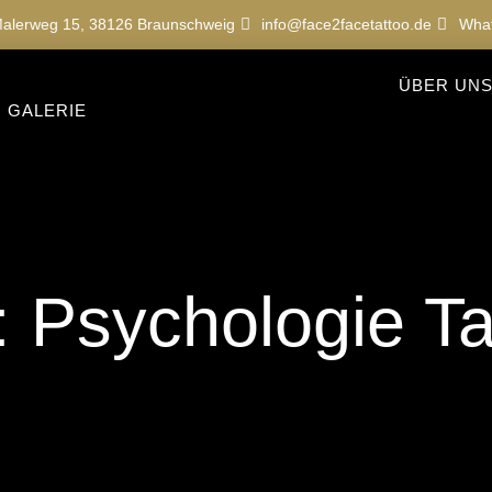
alerweg 15, 38126 Braunschweig
info@face2facetattoo.de
Wha
ÜBER UN
GALERIE
: Psychologie Ta