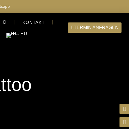
tsapp
S
KONTAKT
TERMIN ANFRAGEN
HU
ttoo