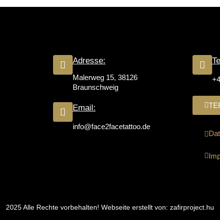
Adresse:
Te
Malerweg 15, 38126
+4
Braunschweig
TE
Email:
info@face2facetattoo.de
Dat
Im
2025 Alle Rechte vorbehalten! Webseite erstellt von:
zafirproject.hu