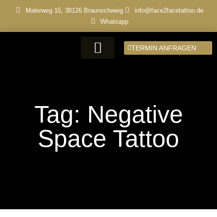
Malerweg 15, 38126 Braunschweig
info@face2facetattoo.de
Whatsapp
TERMIN ANFRAGEN
Tag: Negative
Space Tattoo