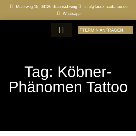
Malerweg 15, 38126 Braunschweig
info@face2facetattoo.de
Whatsapp
TERMIN ANFRAGEN
Tag: Köbner-
Phänomen Tattoo