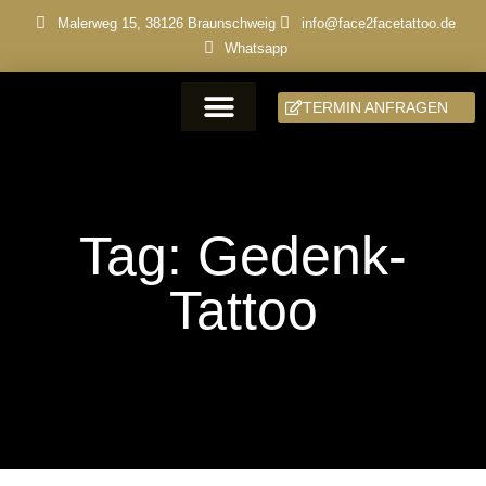
Malerweg 15, 38126 Braunschweig
info@face2facetattoo.de
Whatsapp
TERMIN ANFRAGEN
Tag: Gedenk-
Tattoo