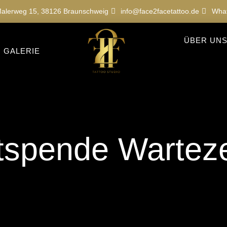
alerweg 15, 38126 Braunschweig
info@face2facetattoo.de
Wha
ÜBER UN
GALERIE
tspende Warteze