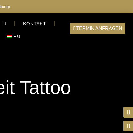
tsapp
S
KONTAKT
TERMIN ANFRAGEN
HU
it Tattoo